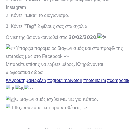
Instagram
2. Κάντε
”Like”
το διαγωνισμό.
3. Κάντε
”Tag”
2 φίλους σας στα σχόλια.
Ο νικητής θα ανακοινωθεί στις 𝟮𝟬/𝟬𝟮/𝟮𝟬𝟮𝟬.
Υπάρχει παρόμοιος διαγωνισμός και στο προφίλ της
εταιρείας μας στο Facebook –>
Μπορείτε επίσης να λάβετε μέρος. Κληρώνονται
διαφορετικά δώρα.
#ΑγρόκτημαΝεφέλη
#agroktimaNefeli
#nefelifarm
#competiti
Ο διαγωνισμός ισχύει ΜΟΝΟ για Κύπρο.
Ισχύουν όροι και προϋποθέσεις –>