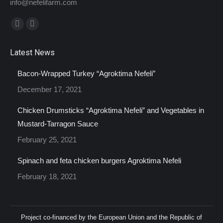
info@nefelifarm.com
Find us on:
Facebook
Instagram
page
page
Latest News
opens
opens
in
in
Bacon-Wrapped Turkey “Agroktima Nefeli”
new
new
December 17, 2021
window
window
Chicken Drumsticks “Agroktima Nefeli” and Vegetables in
Mustard-Tarragon Sauce
February 25, 2021
Spinach and feta chicken burgers Agroktima Nefeli
February 18, 2021
Project co-financed by the European Union and the Republic of