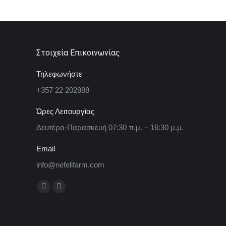
Στοιχεία Επικοινωνίας
Τηλεφωνήστε
+357 22 202888
Ώρες Λειτουργίας
Δευτέρα-Παρασκευή 07:30 π.μ. – 16:30 μ.μ.
Email
info@nefelifarm.com
Find us on:
Facebook
Instagram
page
page
opens
opens