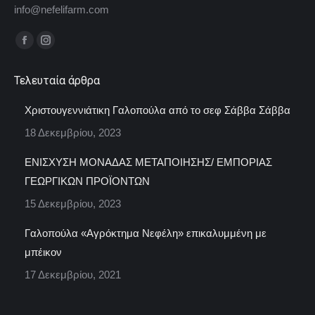
info@nefelifarm.com
Find us on:
Facebook
Instagram
page
page
Τελευταία άρθρα
opens
opens
in
in
Χριστουγεννιάτικη Γαλοπούλα από το σεφ Σάββα Σάββα
new
new
18 Δεκεμβρίου, 2023
window
window
ΕΝΙΣΧΥΣΗ ΜΟΝΑΔΑΣ ΜΕΤΑΠΟΙΗΣΗΣ/ ΕΜΠΟΡΙΑΣ
ΓΕΩΡΓΙΚΩΝ ΠΡΟΪΟΝΤΩΝ
15 Δεκεμβρίου, 2023
Γαλοπούλα «Αγρόκτημα Νεφέλη» επικαλυμμένη με
μπέικον
17 Δεκεμβρίου, 2021