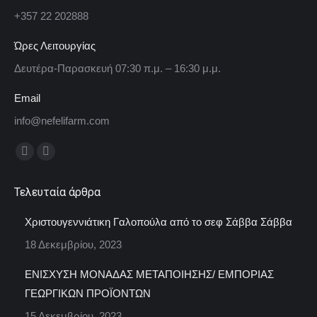
+357 22 202888
Ώρες Λειτουργίας
Δευτέρα-Παρασκευή 07:30 π.μ. – 16:30 μ.μ.
Email
info@nefelifarm.com
Find us on:
Facebook
Instagram
page
page
Τελευταία άρθρα
opens
opens
in
in
Χριστουγεννιάτικη Γαλοπούλα από το σεφ Σάββα Σάββα
new
new
18 Δεκεμβρίου, 2023
window
window
ΕΝΙΣΧΥΣΗ ΜΟΝΑΔΑΣ ΜΕΤΑΠΟΙΗΣΗΣ/ ΕΜΠΟΡΙΑΣ
ΓΕΩΡΓΙΚΩΝ ΠΡΟΪΟΝΤΩΝ
15 Δεκεμβρίου, 2023