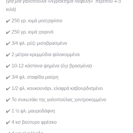
(για μια γαλοπούλα «Αγρόκτημα Νεφέλη» περίπου 4-5
κιλά)
✔️ 250 γρ. κιμά μοσχαρίσιο
✔️ 250 γρ. κιμά χοιρινό
✔️ 3/4 φλ. ρύζι μισοβρασμένο
✔️ 2 μέτρια κρεμμύδια ψιλοκομμένα
✔️ 10-12 κάστανα ψημένα (όχι βρασμένα)
✔️ 3/4 φλ. σταφίδα μαύρη
✔️ 1/2 φλ. κουκουνάρι, ελαφρά καβουρδισμένο
✔️ Το συκωτάκι της γαλοπούλας χοντροκομμένο
✔️ 1 ½ φλ. μαυροδάφνη
✔️ 4 κσ βούτυρο φρέσκο