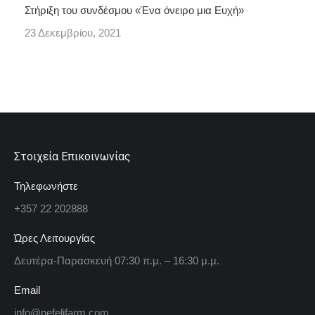
Στήριξη του συνδέσμου «Ένα όνειρο μια Ευχή»
23 Δεκεμβρίου, 2021
Στοιχεία Επικοινωνίας
Τηλεφωνήστε
+357 22 202888
Ώρες Λειτουργίας
Δευτέρα-Παρασκευή 07:30 π.μ. – 16:30 μ.μ.
Email
info@nefelifarm.com