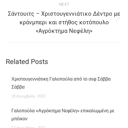
NEXT
Σάντουιτς – Χριστουγεννιάτικο Δέντρο με
κράνμπερι και στήθος κοτόπουλο
Next
post:
«Αγρόκτημα Νεφέλη»
Related Posts
Χριστουγεννιάτικη Γαλοπούλα από το σεφ Σάββα
Σάββα
18 Δεκεμβρίου, 2023
Γαλοπούλα «Αγρόκτημα Νεφέλη» επικαλυμμένη με
μπέικον
17 Δεκεμβρίου, 2021