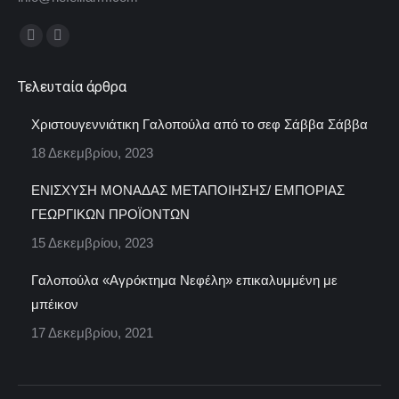
Find us on:
Facebook
Instagram
page
page
Τελευταία άρθρα
opens
opens
in
in
Χριστουγεννιάτικη Γαλοπούλα από το σεφ Σάββα Σάββα
new
new
18 Δεκεμβρίου, 2023
window
window
ΕΝΙΣΧΥΣΗ ΜΟΝΑΔΑΣ ΜΕΤΑΠΟΙΗΣΗΣ/ ΕΜΠΟΡΙΑΣ
ΓΕΩΡΓΙΚΩΝ ΠΡΟΪΟΝΤΩΝ
15 Δεκεμβρίου, 2023
Γαλοπούλα «Αγρόκτημα Νεφέλη» επικαλυμμένη με
μπέικον
17 Δεκεμβρίου, 2021