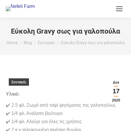
Εύκολη Gravy σως για γαλοπούλα
You are here:
Home
Blog
Συνταγές
Εύκολη Gravy σως για γαλοπούλα
Συνταγές
Δεκ
17
Υλικά:
2020
✔️ 2.5 φλ. Ζωμό από ταψί ψησίματος της γαλοπούλας
✔️ 1/4 φλ. Ανάλατο βούτυρο
✔️ 1/4 φλ. Αλεύρι για όλες τις χρήσεις
✔️ 2 κ.γ ψιλοκομμένο φρέσκο θυμάρι