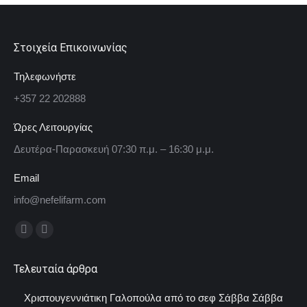
Στοιχεία Επικοινωνίας
Τηλεφωνήστε
+357 22 202888
Ώρες Λειτουργίας
Δευτέρα-Παρασκευή 07:30 π.μ. – 16:30 μ.μ.
Email
info@nefelifarm.com
Find us on:
Facebook
Instagram
page
page
Τελευταία άρθρα
opens
opens
in
in
Χριστουγεννιάτικη Γαλοπούλα από το σεφ Σάββα Σάββα